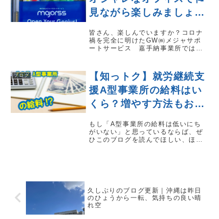
見ながら楽しみましょ
う！！
皆さん、楽しんでいますか？コロナ
禍を完全に明けたGW㈱メジャサポ
ートサービス 嘉手納事業所では利
用者が折り紙にて作成した魅力溢れ
たカラフルな鯉のぼり🎏が入口に飾
らています。 この機会に見学に訪
【知っトク】就労継続支
ブログ
れてみてはいかがでしょうか？ 事
務所のある嘉手納...
援A型事業所の給料はい
くら？増やす方法もおし
えて！
もし「A型事業所の給料は低いにち
がいない」と思っているならば、ぜ
ひこのブログを読んでほしい、ほか
とくらべて実際はどうなのか、増や
す方法はどうすればいいのかを、あ
なたのために解説しましょうA型事
業所の給料はいくら？ほかとくらべ
て実際はどうなの...
久しぶりのブログ更新｜沖縄は昨日
のひょうから一転、気持ちの良い晴
れ空