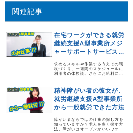
関連記事
在宅ワークができる就労
ブログ
継続支援A型事業所メジ
ャーサポートサービス嘉
手納事業所の「仕事内
求めるスキルや作業するうえでの環
容」をご紹介
境づくり、一週間のスケジュールに
利用者の体験談。さらにお給料につ
いても！A型事業所をどれにすれば
いいかお悩みのあなたのために、仕
事内容をくわしくご紹介します。わ
精神障がい者の彼女が、
ブログ
たしたちは求人情報誌の校閲（こう
えつ）の仕事をし...
就労継続支援A型事業所
から一般就労できた方法
障がい者ならではの仕事の探し方を
知っていますか？求人を多く探す方
法。障がいはオープンがいいワケ。