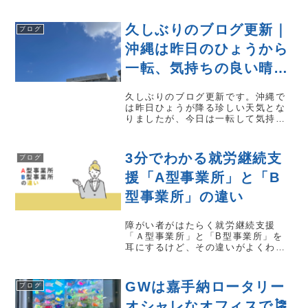
入りたい会社の面接で、必ず質問さ
れる質問の客観的アドバイス。これ
らを判り易く解説します。A型事業
久しぶりのブログ更新｜
ブログ
所から一般就労をめざす就職活動方
法A型事業所から...
沖縄は昨日のひょうから
一転、気持ちの良い晴れ
空
久しぶりのブログ更新です。沖縄で
は昨日ひょうが降る珍しい天気とな
りましたが、今日は一転して気持ち
の良い晴れ空。3月の沖縄の様子をお
伝えします。
3分でわかる就労継続支
ブログ
援「A型事業所」と「B
型事業所」の違い
障がい者がはたらく就労継続支援
「Ａ型事業所」と「B型事業所」を
耳にするけど、その違いがよくわか
らない…というかたが多くいます。
「目的が違うのだろうか?」「障がい
の重い、軽いで、わけているのだろ
GWは嘉手納ロータリー
ブログ
うか?」と、疑問を感じた人もいるで
しょう。そこで...
オシャレなオフィスで🎏